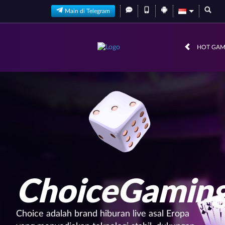
Main di Telegram
HOT GAM
ChoiceGamin
Choice adalah brand hiburan live asal Eropa