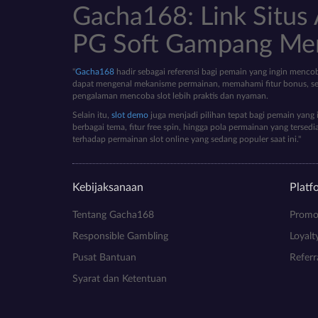
Gacha168: Link Situs
PG Soft Gampang Men
"
Gacha168
hadir sebagai referensi bagi pemain yang ingin mencob
dapat mengenal mekanisme permainan, memahami fitur bonus, se
pengalaman mencoba slot lebih praktis dan nyaman.
Selain itu,
slot demo
juga menjadi pilihan tepat bagi pemain yang
berbagai tema, fitur free spin, hingga pola permainan yang ter
terhadap permainan slot online yang sedang populer saat ini."
Kebijaksanaan
Platf
Tentang Gacha168
Promo
Responsible Gambling
Loyalt
Pusat Bantuan
Referr
Syarat dan Ketentuan