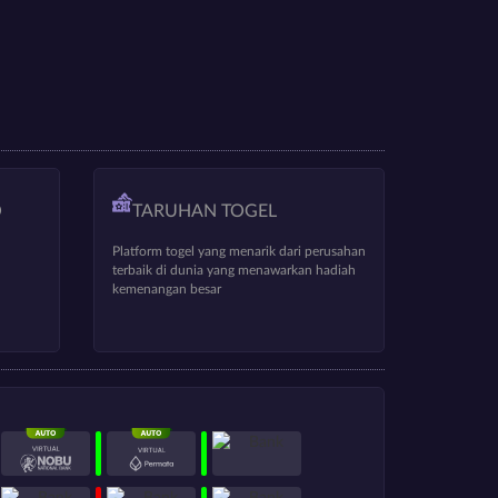
O
TARUHAN TOGEL
Platform togel yang menarik dari perusahan
terbaik di dunia yang menawarkan hadiah
kemenangan besar