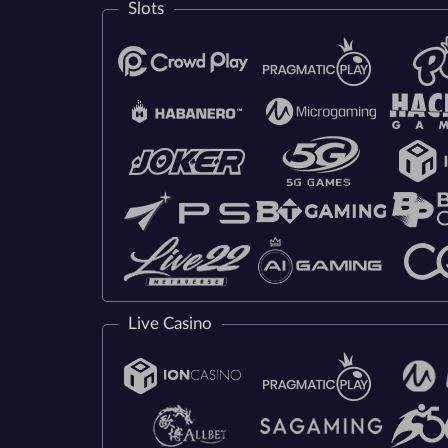
Slots
Live Casino