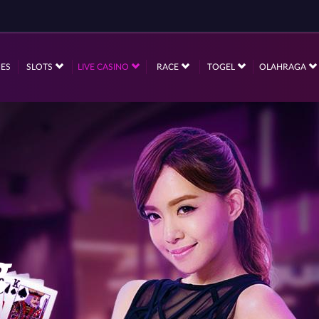
ES
SLOTS
LIVE CASINO
RACE
TOGEL
OLAHRAGA
g