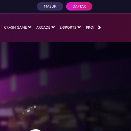
MASUK
DAFTAR
PROMOSI
CRASH GAME
ARCADE
E-SPORTS