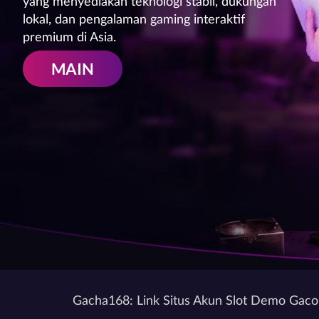
yang menyediakan teknologi stabil, dukungan
lokal, dan pengalaman gaming interaktif
premium di Asia.
MAIN
Gacha168: Link Situs Akun Slot Demo Gaco