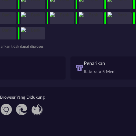
arikan tidak dapat diproses
Penarikan
Rata-rata 5 Menit
Browser Yang Didukung