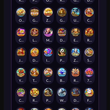
King's Sword
Party Night
Overlord & Concubine
Roll in Money
Grand Sheriff
Diamond Mogul
Over Dragon's Gate
Get Money
Zhen Long Ju Bao
Great Lion
Ultra Treasure
Caishen Coming
Candy Dynasty
LU LING QI
Many Beauties
Dragon's Treasure
Egypt Oracle
Rich Dragon
JIN HOU YE
Doggy Wealth
Icy Bar
Pandaria
Zeus
5 God Beast
You Will Win
Triple Monkey
Coin Cat
Big Diamond
Rich Lion
777
Crystal Fruits
Rich Ox
Pirate King
Wolf Legend
Dragonburst
Farm Family