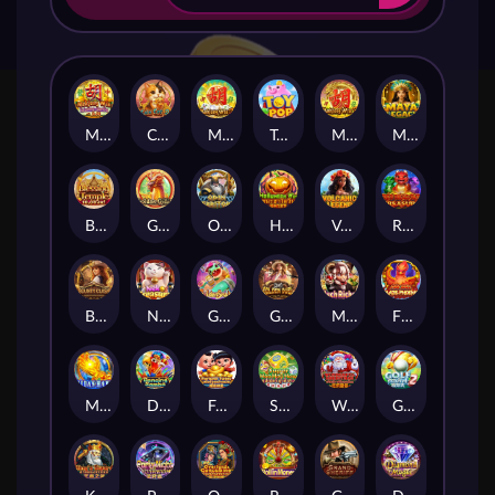
Mahjong Win
Coin Cat 2
Mahjong Win 2
Toy Pop
Mahjong Win 3
Maya Legacy
Blessing Temple
Golden Qilin
Odin Territory
Halloween Win
Volcanic Legend
Red Dragon’s Treasure
Bounty Clash
Neko Treasures
Golden Snake
Golden Duel
Much Richer
Fire Ball Blaze Phoenix
Midas Hand
Dancing Samba
Fortune Twins
Super Hoo Hey How
Wonderful Christmas
Golf 2