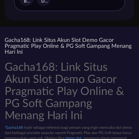
Bakufu Shogun
Diamond 7
Gacha168: Link Situs Akun Slot Demo Gacor
Pragmatic Play Online & PG Soft Gampang Menang
Hari Ini
Gacha168: Link Situs
Akun Slot Demo Gacor
Pragmatic Play Online &
PG Soft Gampang
Menang Hari Ini
"
Gacha168
hadir sebagai referensi bagi pemain yang ingin mencoba slot demo
dari berbagai provider populer seperti Pragmatic Play dan PG Soft tanpa harus
menggunakan uang asli. Melalui fitur
demo slot
, pengguna dapat mengenal