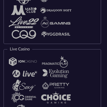
Live Casino