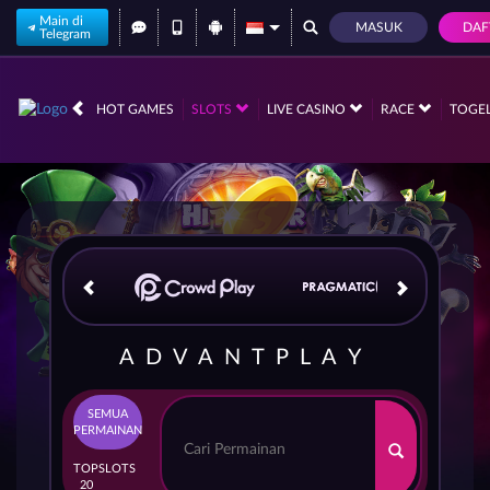
Main di
MASUK
DAF
Telegram
IDR
12,667,425,
HOT GAMES
SLOTS
LIVE CASINO
RACE
TOGE
ADVANTPLAY
SEMUA
PERMAINAN
TOP
SLOTS
20