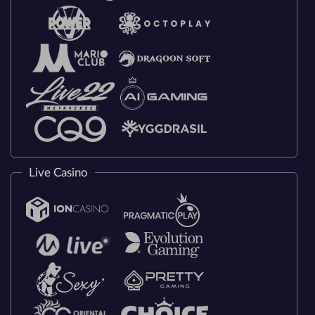
Live Casino