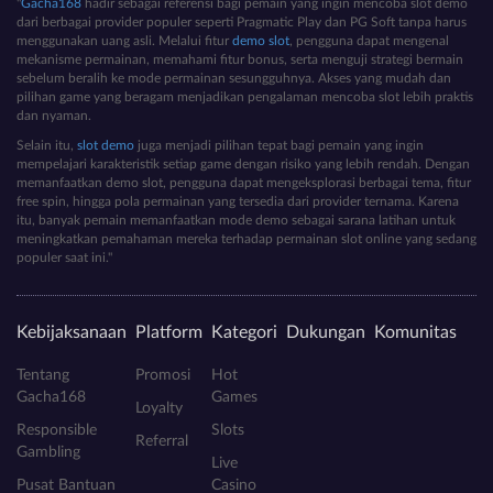
"
Gacha168
hadir sebagai referensi bagi pemain yang ingin mencoba slot demo
dari berbagai provider populer seperti Pragmatic Play dan PG Soft tanpa harus
menggunakan uang asli. Melalui fitur
demo slot
, pengguna dapat mengenal
mekanisme permainan, memahami fitur bonus, serta menguji strategi bermain
sebelum beralih ke mode permainan sesungguhnya. Akses yang mudah dan
pilihan game yang beragam menjadikan pengalaman mencoba slot lebih praktis
dan nyaman.
Selain itu,
slot demo
juga menjadi pilihan tepat bagi pemain yang ingin
mempelajari karakteristik setiap game dengan risiko yang lebih rendah. Dengan
memanfaatkan demo slot, pengguna dapat mengeksplorasi berbagai tema, fitur
free spin, hingga pola permainan yang tersedia dari provider ternama. Karena
itu, banyak pemain memanfaatkan mode demo sebagai sarana latihan untuk
meningkatkan pemahaman mereka terhadap permainan slot online yang sedang
populer saat ini."
Kebijaksanaan
Platform
Kategori
Dukungan
Komunitas
Tentang
Promosi
Hot
Gacha168
Games
Loyalty
Responsible
Slots
Referral
Gambling
Live
Pusat Bantuan
Casino