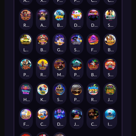
Aztec: Bonus Hunt 2 Xmas
Xiang Qi Ways 2
Fighting Bull
Pinata Fest
Crazy Bounty
Crazy Bounty: Jackpot
Rhapsody of Muertos
Aztec: Bonus Hunt
Big Net Bass
Disco 777 Hold and Win
Disco 777
Squid Game 2: Mukunghwa
Leprechaun’s Fortune
BlackJack21
Genie Mystery
Starry Adventure
Firefly Hunter
Book of Safari
Pirate Treasure Hunt
Ramakien Blessing
Mace of Hercules
Phantom Multiplier
Boom of Prosperity
Slotto 4D
Hungry Slime
Kingyo Riches
Scale of Heaven: Anubis
PUBG2
Rush Hour Gold
Jumanji Bonanza
Fish Prawn Crab Bonanza
Cat & Mouse
DJ Fever
Jewel Mastermind
Cookie Hunter
Infinity Ocean