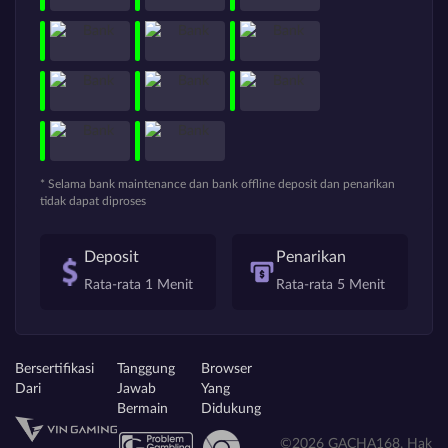
* Selama bank maintenance dan bank offline deposit dan penarikan
tidak dapat diproses
Deposit
Penarikan
Rata-rata 1 Menit
Rata-rata 5 Menit
Bersertifikasi
Tanggung
Browser
Dari
Jawab
Yang
Bermain
Didukung
©2026 GACHA168. Hak