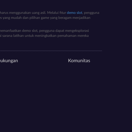
 harus menggunakan uang asli. Melalui fitur
demo slot
, pengguna
ses yang mudah dan pilihan game yang beragam menjadikan
an memanfaatkan demo slot, pengguna dapat mengeksplorasi
agai sarana latihan untuk meningkatkan pemahaman mereka
ukungan
Komunitas