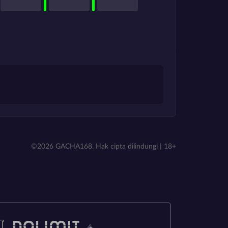
©2026 GACHA168. Hak cipta dilindungi | 18+