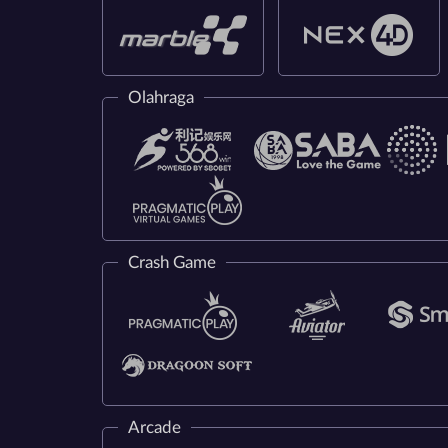
Olahraga
Crash Game
Arcade