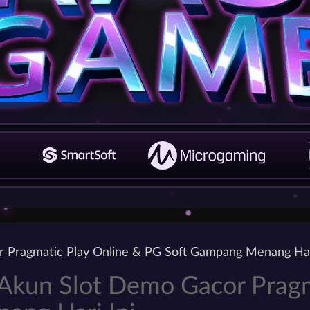
r Pragmatic Play Online & PG Soft Gampang Menang Har
 Akun Slot Demo Gacor Pragm