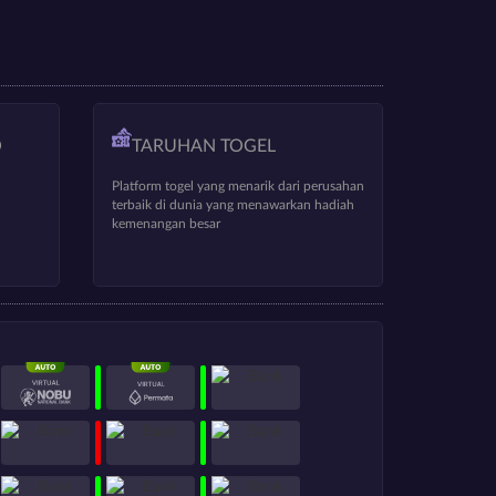
O
TARUHAN TOGEL
Platform togel yang menarik dari perusahan
terbaik di dunia yang menawarkan hadiah
kemenangan besar