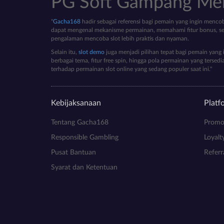
PG Soft Gampang Men
"
Gacha168
hadir sebagai referensi bagi pemain yang ingin mencob
dapat mengenal mekanisme permainan, memahami fitur bonus, se
pengalaman mencoba slot lebih praktis dan nyaman.
Selain itu,
slot demo
juga menjadi pilihan tepat bagi pemain yang
berbagai tema, fitur free spin, hingga pola permainan yang ter
terhadap permainan slot online yang sedang populer saat ini."
Kebijaksanaan
Platf
Tentang Gacha168
Promo
Responsible Gambling
Loyalt
Pusat Bantuan
Referr
Syarat dan Ketentuan