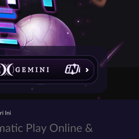
i Ini
atic Play Online &