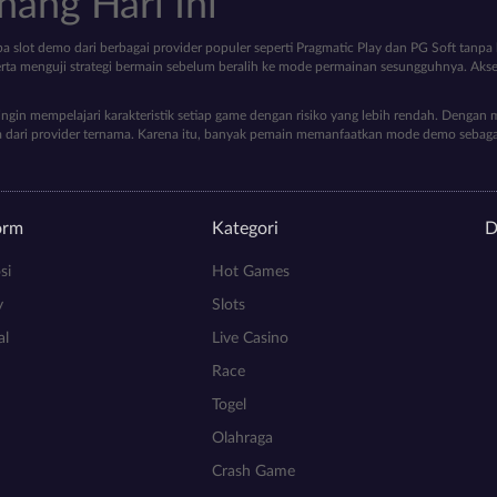
ang Hari Ini
a slot demo dari berbagai provider populer seperti Pragmatic Play dan PG Soft tanpa
rta menguji strategi bermain sebelum beralih ke mode permainan sesungguhnya. Ak
 ingin mempelajari karakteristik setiap game dengan risiko yang lebih rendah. Deng
sedia dari provider ternama. Karena itu, banyak pemain memanfaatkan mode demo seb
orm
Kategori
D
si
Hot Games
y
Slots
al
Live Casino
Race
Togel
Olahraga
Crash Game