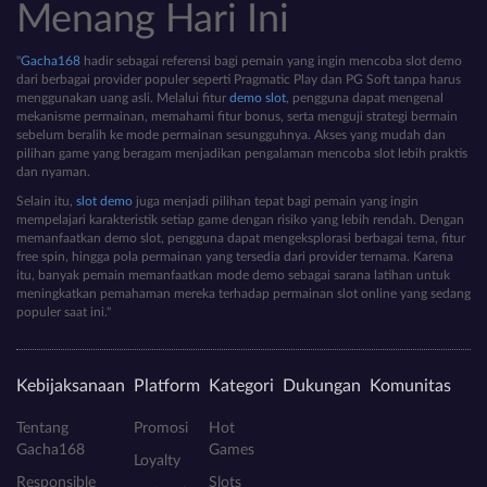
Menang Hari Ini
"
Gacha168
hadir sebagai referensi bagi pemain yang ingin mencoba slot demo
dari berbagai provider populer seperti Pragmatic Play dan PG Soft tanpa harus
menggunakan uang asli. Melalui fitur
demo slot
, pengguna dapat mengenal
mekanisme permainan, memahami fitur bonus, serta menguji strategi bermain
sebelum beralih ke mode permainan sesungguhnya. Akses yang mudah dan
pilihan game yang beragam menjadikan pengalaman mencoba slot lebih praktis
dan nyaman.
Selain itu,
slot demo
juga menjadi pilihan tepat bagi pemain yang ingin
mempelajari karakteristik setiap game dengan risiko yang lebih rendah. Dengan
memanfaatkan demo slot, pengguna dapat mengeksplorasi berbagai tema, fitur
free spin, hingga pola permainan yang tersedia dari provider ternama. Karena
itu, banyak pemain memanfaatkan mode demo sebagai sarana latihan untuk
meningkatkan pemahaman mereka terhadap permainan slot online yang sedang
populer saat ini."
Kebijaksanaan
Platform
Kategori
Dukungan
Komunitas
Tentang
Promosi
Hot
Gacha168
Games
Loyalty
Responsible
Slots