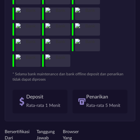
* Selama bank maintenance dan bank offline deposit dan penarikan
tidak dapat diproses
Deposit
Penarikan
Rata-rata 1 Menit
Rata-rata 5 Menit
Bersertifikasi
Tanggung
Browser
Dari
Jawab
Yang