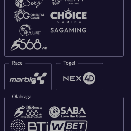
Race
Togel
Olahraga