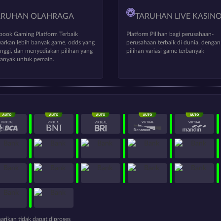
ARUHAN OLAHRAGA
TARUHAN LIVE KASIN
book Gaming Platform Terbaik
Platform Pilihan bagi perusahaan-
rkan lebih banyak game, odds yang
perusahaan terbaik di dunia, dengan
tinggi, dan menyediakan pilihan yang
pilihan variasi game terbanyak
banyak untuk pemain.
arikan tidak dapat diproses