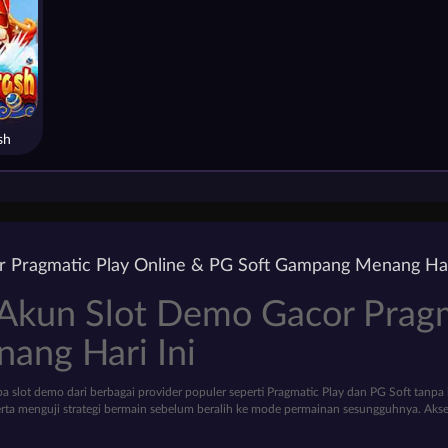
sh
r Pragmatic Play Online & PG Soft Gampang Menang Har
 Akun Slot Demo Gacor Pragm
ang Hari Ini
a slot demo dari berbagai provider populer seperti Pragmatic Play dan PG Soft tanpa
rta menguji strategi bermain sebelum beralih ke mode permainan sesungguhnya. Ak