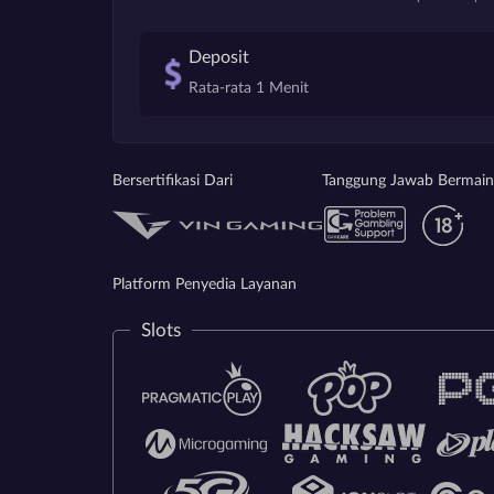
Deposit
Rata-rata 1 Menit
Bersertifikasi Dari
Tanggung Jawab Bermain
Platform Penyedia Layanan
Slots