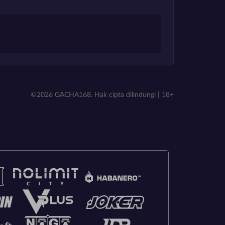
©2026 GACHA168. Hak cipta dilindungi | 18+