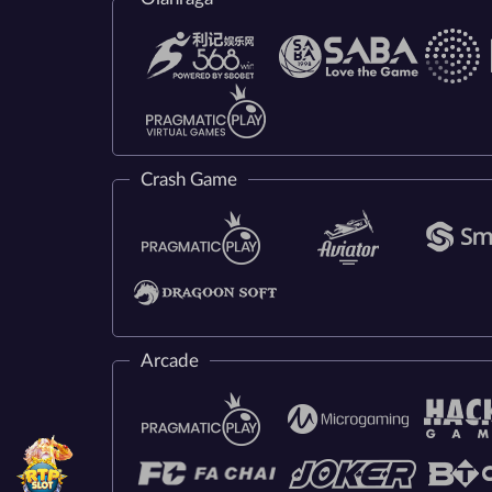
Crash Game
Arcade