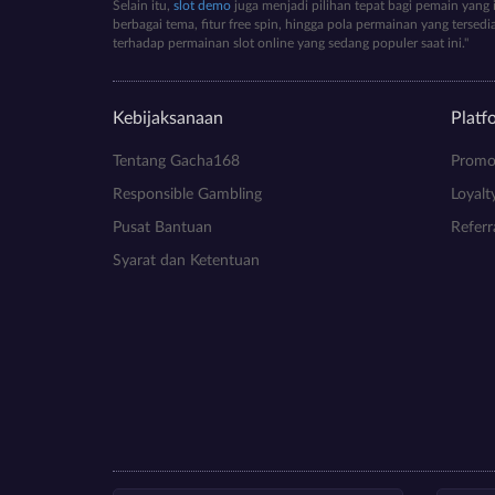
Selain itu,
slot demo
juga menjadi pilihan tepat bagi pemain yang
berbagai tema, fitur free spin, hingga pola permainan yang ter
terhadap permainan slot online yang sedang populer saat ini."
Kebijaksanaan
Platf
Tentang Gacha168
Promo
Responsible Gambling
Loyalt
Pusat Bantuan
Referr
Syarat dan Ketentuan