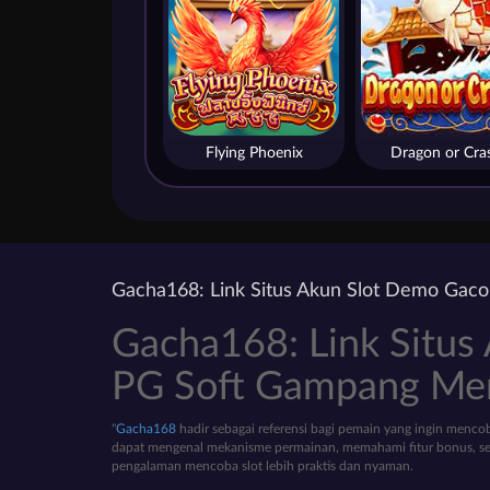
Flying Phoenix
Dragon or Cra
Gacha168: Link Situs Akun Slot Demo Gaco
Gacha168: Link Situs
PG Soft Gampang Men
"
Gacha168
hadir sebagai referensi bagi pemain yang ingin mencob
dapat mengenal mekanisme permainan, memahami fitur bonus, se
pengalaman mencoba slot lebih praktis dan nyaman.