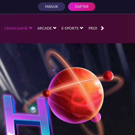
MASUK
DAFTAR
PROMOSI
CRASH GAME
ARCADE
E-SPORTS