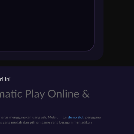
i Ini
atic Play Online &
 harus menggunakan uang asli. Melalui fitur
demo slot
, pengguna
ses yang mudah dan pilihan game yang beragam menjadikan