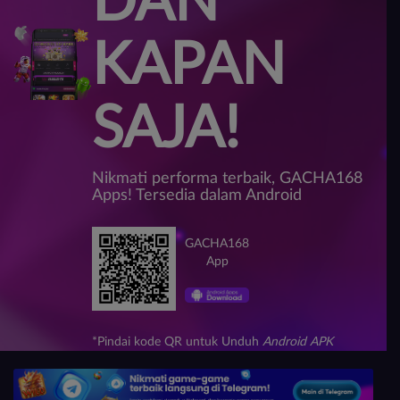
DAN
KAPAN
SAJA!
Nikmati performa terbaik, GACHA168
Apps! Tersedia dalam Android
GACHA168
App
*Pindai kode QR untuk Unduh
Android APK