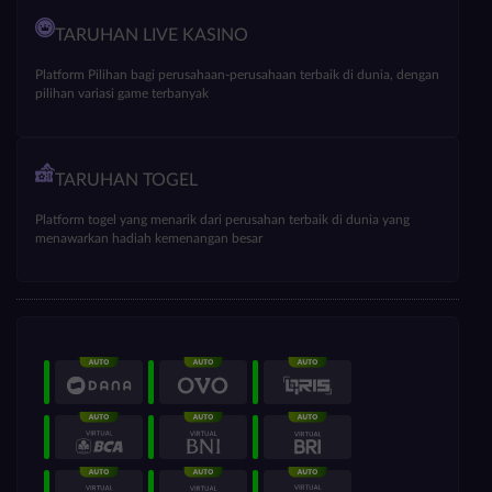
TARUHAN LIVE KASINO
Platform Pilihan bagi perusahaan-perusahaan terbaik di dunia, dengan
pilihan variasi game terbanyak
TARUHAN TOGEL
Platform togel yang menarik dari perusahan terbaik di dunia yang
menawarkan hadiah kemenangan besar