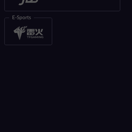
E-Sports