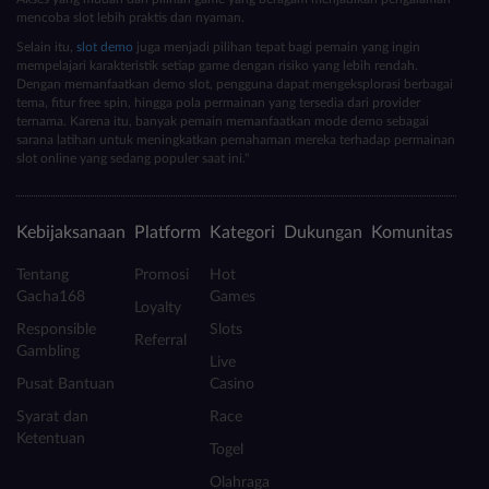
mencoba slot lebih praktis dan nyaman.
Selain itu,
slot demo
juga menjadi pilihan tepat bagi pemain yang ingin
mempelajari karakteristik setiap game dengan risiko yang lebih rendah.
Dengan memanfaatkan demo slot, pengguna dapat mengeksplorasi berbagai
tema, fitur free spin, hingga pola permainan yang tersedia dari provider
ternama. Karena itu, banyak pemain memanfaatkan mode demo sebagai
sarana latihan untuk meningkatkan pemahaman mereka terhadap permainan
slot online yang sedang populer saat ini."
Kebijaksanaan
Platform
Kategori
Dukungan
Komunitas
Tentang
Promosi
Hot
Gacha168
Games
Loyalty
Responsible
Slots
Referral
Gambling
Live
Pusat Bantuan
Casino
Syarat dan
Race
Ketentuan
Togel
Olahraga