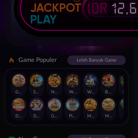
IDR
12,
JACKPOT
PLAY
Game Populer
Lebih Banyak Game
Gates of Olympus POP
Storm of Seth 2
Nezha 2
Wild Bounty Showdown
Way of Ninja
BANDITO RETURNS
Legacy of Kong Maxways
Domino Ways
DJ BOOM BOOM
Gates of Olympus 1000
Pirate Quest 1000
MUSCLE FORTUNE CAT
Mahjong Legend
The Crypt