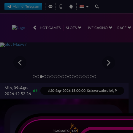
Main di Telegram
HOT GAMES
SLOTS
LIVE CASINO
RACE
Min, 09-Agt-
un-2026 dari 15.00.00 sampai 30-Sep-2026 15.00.00. Selama waktu ini, PP Virtual S
2026 12.52.26