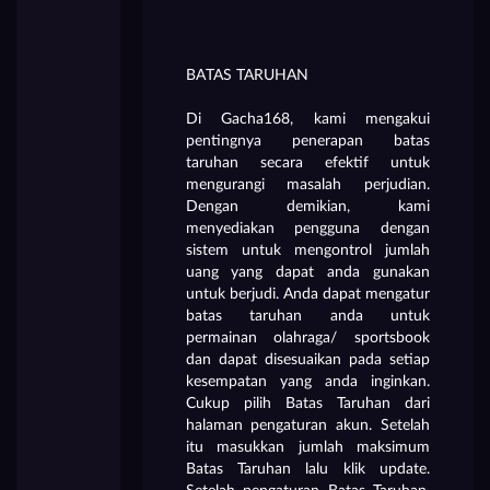
BATAS TARUHAN
Di Gacha168, kami mengakui
pentingnya penerapan batas
taruhan secara efektif untuk
mengurangi masalah perjudian.
Dengan demikian, kami
menyediakan pengguna dengan
sistem untuk mengontrol jumlah
uang yang dapat anda gunakan
untuk berjudi. Anda dapat mengatur
batas taruhan anda untuk
permainan olahraga/ sportsbook
dan dapat disesuaikan pada setiap
kesempatan yang anda inginkan.
Cukup pilih Batas Taruhan dari
halaman pengaturan akun. Setelah
itu masukkan jumlah maksimum
Batas Taruhan lalu klik update.