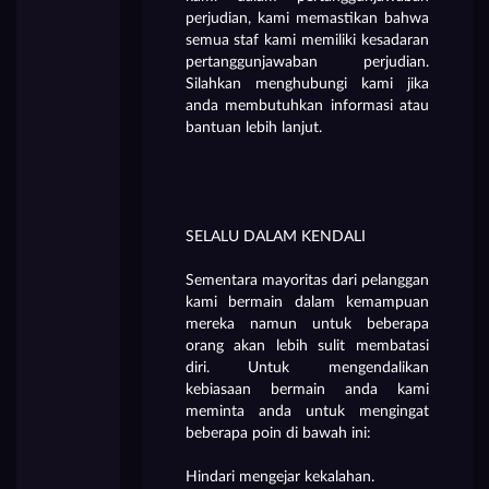
perjudian, kami memastikan bahwa
semua staf kami memiliki kesadaran
pertanggunjawaban perjudian.
Silahkan menghubungi kami jika
anda membutuhkan informasi atau
bantuan lebih lanjut.
SELALU DALAM KENDALI
Sementara mayoritas dari pelanggan
kami bermain dalam kemampuan
mereka namun untuk beberapa
orang akan lebih sulit membatasi
diri. Untuk mengendalikan
kebiasaan bermain anda kami
meminta anda untuk mengingat
beberapa poin di bawah ini:
Hindari mengejar kekalahan.