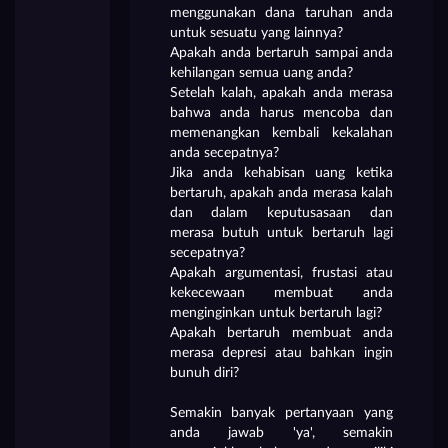
menggunakan dana taruhan anda
untuk sesuatu yang lainnya?
Apakah anda bertaruh sampai anda
kehilangan semua uang anda?
Setelah kalah, apakah anda merasa
bahwa anda harus mencoba dan
memenangkan kembali kekalahan
anda secepatnya?
Jika anda kehabisan uang ketika
bertaruh, apakah anda merasa kalah
dan dalam keputusasaan dan
merasa butuh untuk bertaruh lagi
secepatnya?
Apakah argumentasi, frustasi atau
kekecewaan membuat anda
menginginkan untuk bertaruh lagi?
Apakah bertaruh membuat anda
merasa depresi atau bahkan ingin
bunuh diri?
Semakin banyak pertanyaan yang
anda jawab 'ya', semakin