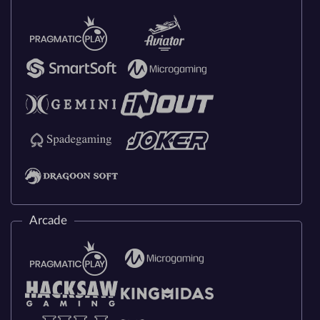
Arcade