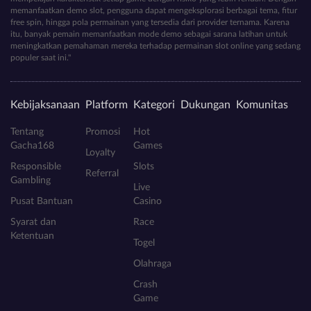
memanfaatkan demo slot, pengguna dapat mengeksplorasi berbagai tema, fitur
free spin, hingga pola permainan yang tersedia dari provider ternama. Karena
itu, banyak pemain memanfaatkan mode demo sebagai sarana latihan untuk
meningkatkan pemahaman mereka terhadap permainan slot online yang sedang
populer saat ini."
Kebijaksanaan
Platform
Kategori
Dukungan
Komunitas
Tentang
Promosi
Hot
Gacha168
Games
Loyalty
Responsible
Slots
Referral
Gambling
Live
Pusat Bantuan
Casino
Syarat dan
Race
Ketentuan
Togel
Olahraga
Crash
Game