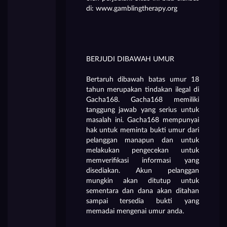
di: www.gamblingtherapy.org
BERJUDI DIBAWAH UMUR
Bertaruh dibawah batas umur 18
tahun merupakan tindakan ilegal di
Gacha168. Gacha168 memiliki
tanggung jawab yang serius untuk
masalah ini. Gacha168 mempunyai
hak untuk meminta bukti umur dari
pelanggan manapun dan untuk
melakukan pengecekan untuk
memverifikasi informasi yang
disediakan. Akun pelanggan
mungkin akan ditutup untuk
sementara dan dana akan ditahan
sampai tersedia bukti yang
memadai mengenai umur anda.