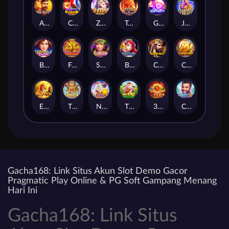
Arena Fighter
Crazy Pusher
Zeus
Trial of Phoenix
Gem Party
Jackpot Joker
Bangla Beauty
Fortune Tree
Samba
Bubble Beauty
Chin Shi Huang
Crazy Golden Bank
Egypt's Glow
Thor X
Neko Fortune
The Pig House
3 Coin Treasures
Cricket Sah 75
Gacha168: Link Situs Akun Slot Demo Gacor
Pragmatic Play Online & PG Soft Gampang Menang
Hari Ini
Gacha168: Link Situs