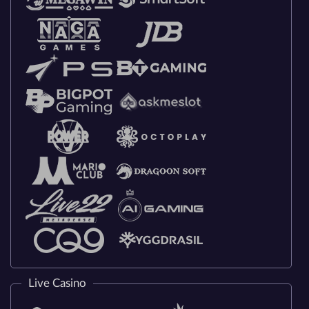
Live Casino