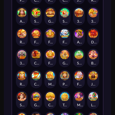
Fortune Gems 500
Clover Coins 3x3
Fortune Coins 2
Cash Coin
Jackpot Joker FEVER
ROMA X 10000
Aztec Priestess
Super Ace
Golden Empire
Super Ace Joker
3 Charge Buffalo
3 Coin Wild Horse
Roma X Deluxe
Fortune Coins
Fortune Gems 2
Fortune Monkey
Ali Baba
Devil Fire
3 LUCKY LION
Charge Buffalo
Fortune Gems
GOLDEN EMPIRE 2
SUPER MAHJONG
Boxing King
RomaX
Crazy777
Mega Ace
Pharaoh Treasure
Fengshen
Jili Caishen
Shanghai Beauty
Gold Rush
Coin Tree
Treasure Quest
Mayan Empire
Lucky Jaguar