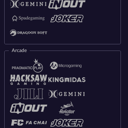
Arcade