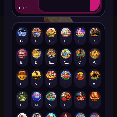
FISHING
Great Blue
Dragon
Prosperous Lions
Dollar Eagle
Chjcken Djnner
Brothers Kingdom
Big Shot
Dragon's Riches
Eyes of Fortune
Cookie Pop
Captain
Pyramid Adventure
Big Prosperity
Samurai
Crazy Restaurant
TIS The Season
Lucky Fortune
Archer
Fairy Garden
Magic Pearl
Sea Captain
Long Teng Hu Xiao
Striper Night
LongTengHuXiao2