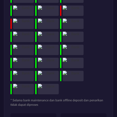
* Selama bank maintenance dan bank offline deposit dan penarikan
tidak dapat diproses