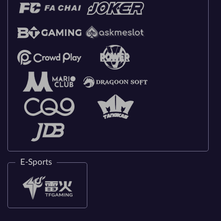
E-Sports