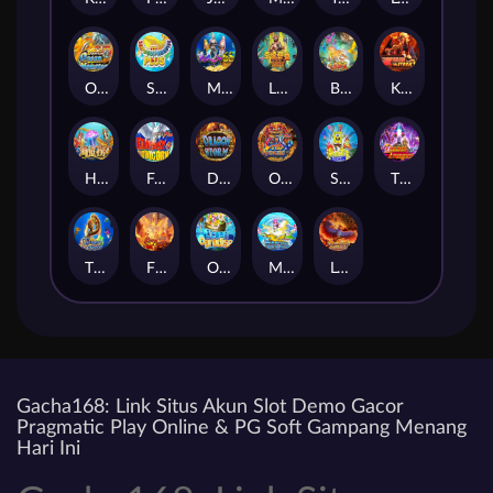
OCEAN MONSTER 2
Sea Food Paradise II Plus
Mermaids-6s
Li Kui Pi Yu
Bird Hunter
Kirin Storm
HaiDiLao
Fantasy Unicorn
Dragon Storm
Ocean King 3
Spongebob
Thanos Avengers
Thunder Dragon
Fire Phoenix
Ocean Paradise
Master Of The Deep
Legend of the phoenix
Gacha168: Link Situs Akun Slot Demo Gacor
Pragmatic Play Online & PG Soft Gampang Menang
Hari Ini