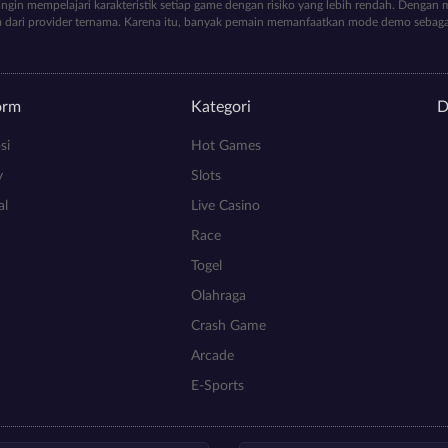
 ingin mempelajari karakteristik setiap game dengan risiko yang lebih rendah. Deng
sedia dari provider ternama. Karena itu, banyak pemain memanfaatkan mode demo seb
orm
Kategori
D
si
Hot Games
y
Slots
al
Live Casino
Race
Togel
Olahraga
Crash Game
Arcade
E-Sports