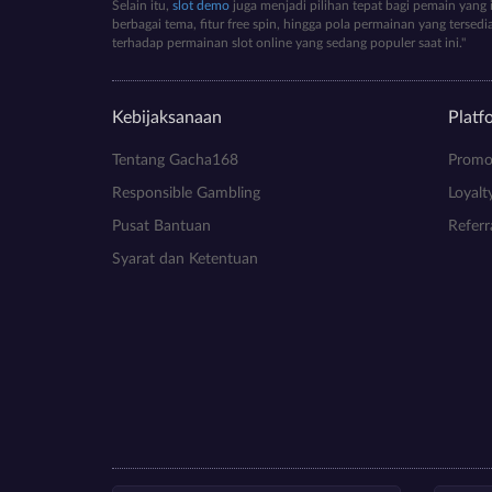
Selain itu,
slot demo
juga menjadi pilihan tepat bagi pemain yang
berbagai tema, fitur free spin, hingga pola permainan yang ter
terhadap permainan slot online yang sedang populer saat ini."
Kebijaksanaan
Platf
Tentang Gacha168
Promo
Responsible Gambling
Loyalt
Pusat Bantuan
Referr
Syarat dan Ketentuan