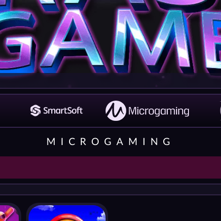
MICROGAMING