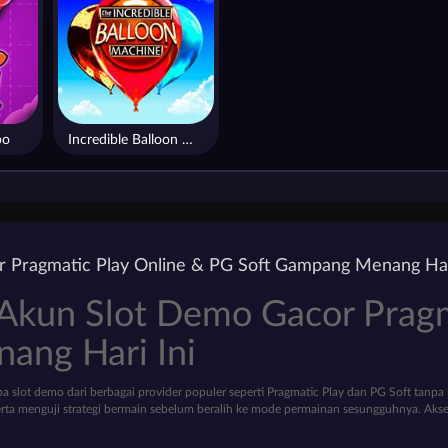
bo
Incredible Balloon Machine
r Pragmatic Play Online & PG Soft Gampang Menang Har
 Akun Slot Demo Gacor Pragm
ang Hari Ini
a slot demo dari berbagai provider populer seperti Pragmatic Play dan PG Soft tanpa
rta menguji strategi bermain sebelum beralih ke mode permainan sesungguhnya. Ak