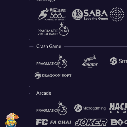
Crash Game
Arcade