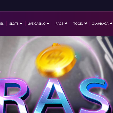
ES
SLOTS
LIVE CASINO
RACE
TOGEL
OLAHRAGA