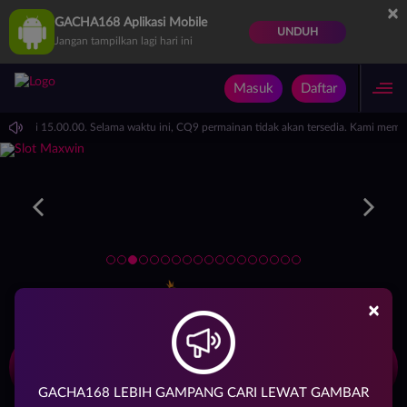
×
GACHA168 Aplikasi Mobile
UNDUH
Jangan tampilkan lagi hari ini
Masuk
Daftar
 sampai 15.00.00. Selama waktu ini, CQ9 permainan tidak akan tersedia. Kami mem
×
JACKPOT
PLAY
IDR
12,732,842,370
GACHA168 LEBIH GAMPANG CARI LEWAT GAMBAR