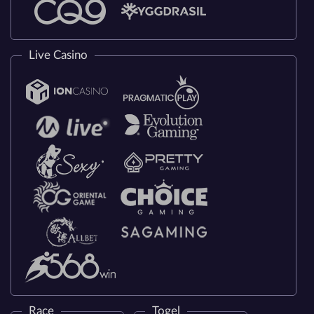
Live Casino
Race
Togel