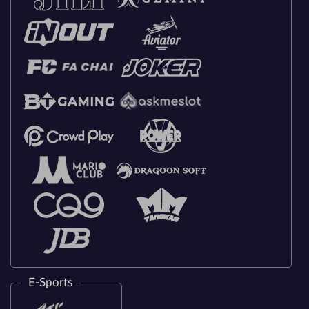
E-Sports