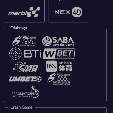
Olahraga
Crash Game