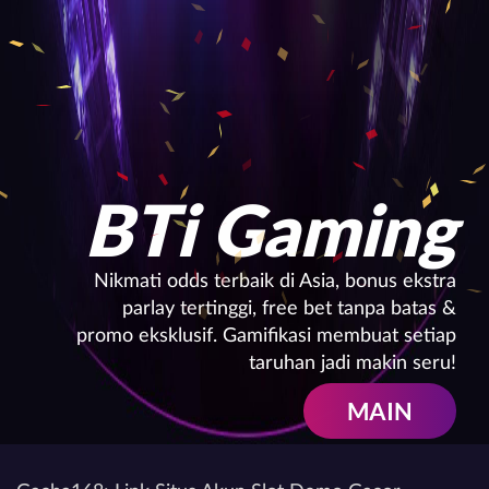
BTi Gaming
Nikmati odds terbaik di Asia, bonus ekstra
parlay tertinggi, free bet tanpa batas &
promo eksklusif. Gamifikasi membuat setiap
taruhan jadi makin seru!
MAIN